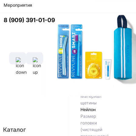
Мероприятия
Характеристики
Диаметр
Длина
8 (909) 391-01-09
щетины,
ручки,
мм
см
0,1 мм
16,5
см
Длина
щетины,
мм
11 мм
Материал
ручки
Полипропилен
Материал
щетины
Нейлон
Размер
головки
Каталог
(чистящей