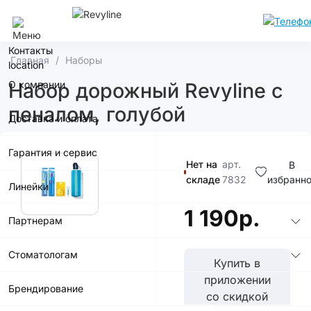
Волгоград
Контакты
Главная
Наборы
О компании
Набор дорожный Revyline с
пеналом, голубой
Доставка и оплата
Гарантия и сервис
Нет на
арт.
В
складе
7832
избранн
Линейки
1 190р.
Партнерам
Стоматологам
Купить в
приложении
Брендирование
со скидкой