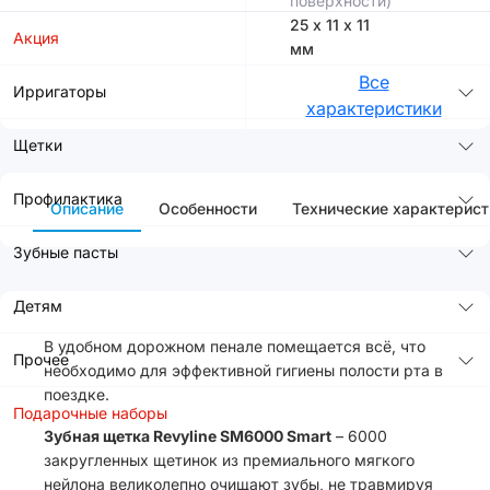
поверхности)
25 х 11 х 11
Акция
мм
Все
Ирригаторы
характеристики
Щетки
Профилактика
Описание
Особенности
Технические характерист
Зубные пасты
Детям
В удобном дорожном пенале помещается всё, что
Прочее
необходимо для эффективной гигиены полости рта в
поездке.
Подарочные наборы
Зубная щетка Revyline SM6000 Smart
– 6000
закругленных щетинок из премиального мягкого
нейлона великолепно очищают зубы, не травмируя