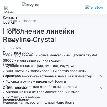
Волгоград
Контакты
Главная
Новости
О компании
Пополнение линейки
Revyline Crystal
Доставка и оплата
13.05.2026
Гарантия и сервис
Уже в продаже наши новые мануальные щеточки Crystal
S8000 – и они выше всяких похвал!
Линейки
• Супероттенки: сапфир, аметист, изумруд
• 8000 щетинок заполированы и плотно посажены
Партнерам
• Щетина – высококачественный немецкий полиэстер
• Головка и ручка – идеальной формы
• Ручка подходит для любой техники чистки
Стоматологам
• Мягкая щетина не травмирует десну и эмаль
• По 2 штуки в наборе
Брендирование
Невероятная красота и польза! Надо брать!