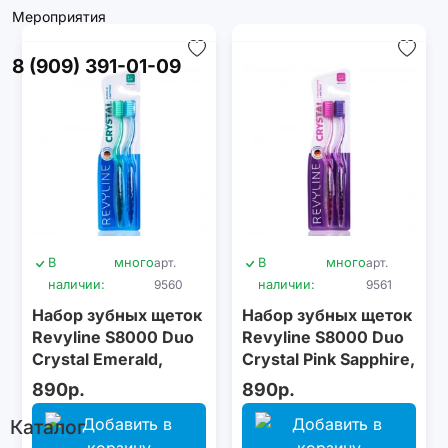
Мероприятия
8 (909) 391-01-09
В
много
арт.
В
много
арт.
наличии:
9560
наличии:
9561
Набор зубных щеток
Набор зубных щеток
Revyline S8000 Duo
Revyline S8000 Duo
Crystal Emerald,
Crystal Pink Sapphire,
Sapphire
Amethys
890р.
890р.
Каталог