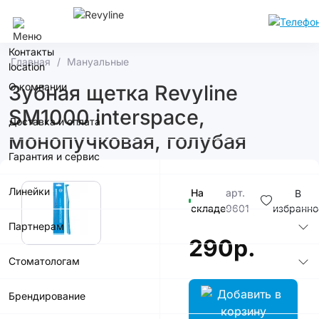
Волгоград
Контакты
Главная
Мануальные
О компании
Зубная щетка Revyline
SM1000 interspace,
Доставка и оплата
монопучковая, голубая
Гарантия и сервис
Линейки
На
арт.
В
складе
9601
избранно
Партнерам
290р.
Стоматологам
Брендирование