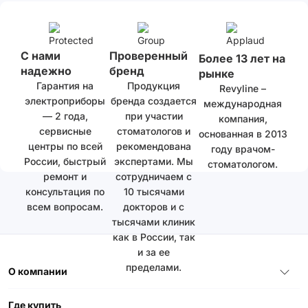
С нами
Проверенный
Более 13 лет на
надежно
бренд
рынке
Гарантия на
Продукция
Revyline –
электроприборы
бренда создается
международная
— 2 года,
при участии
компания,
сервисные
стоматологов и
основанная в 2013
центры по всей
рекомендована
году врачом-
России, быстрый
экспертами. Мы
стоматологом.
ремонт и
сотрудничаем с
консультация по
10 тысячами
всем вопросам.
докторов и с
тысячами клиник
как в России, так
и за ее
пределами.
О компании
Где купить