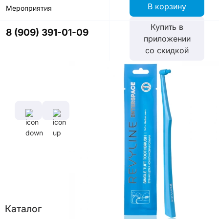
В корзину
Мероприятия
Купить в
8 (909) 391-01-09
приложении
со скидкой
Цвет
Характеристики
Диаметр
Длина
щетины,
ручки,
мм
см
0,127 мм
16,5
см
Длина
Каталог
щетины,