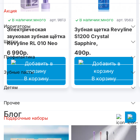
Акция
В наличии:
много
арт. 9813
В наличии:
много
арт. 9563
Ирригаторы
Электрическая
Зубная щетка Revyline
звуковая зубная щётка
S1200 Crystal
Щетки
Revyline RL 010 Neo
Sapphire,
Violet
монопучковая
6 990р.
490р.
Профилактика
Зубные пасты
В корзину
В корзину
Детям
Прочее
Блог
Подарочные наборы